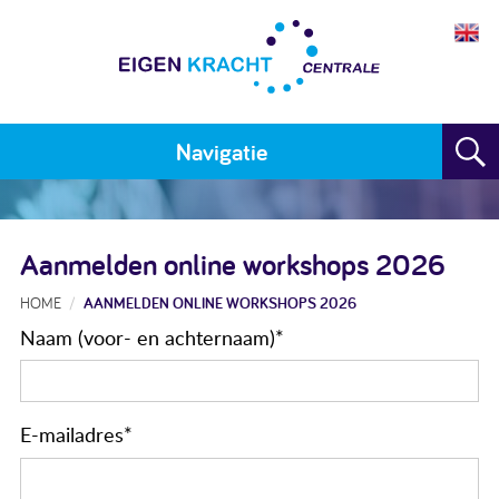
Navigatie
Home
Aanmelden online workshops 2026
Plan maken
HOME
AANMELDEN ONLINE WORKSHOPS 2026
Training
Naam (voor- en achternaam)
*
Voor wie
Resultaten
E-mailadres
*
Meedoen