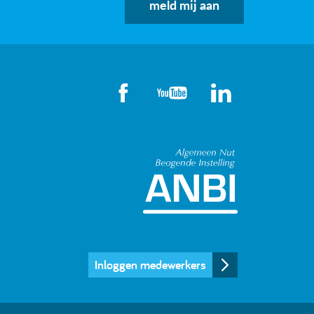
meld mij aan
Algemeen Nut
Inloggen medewerkers