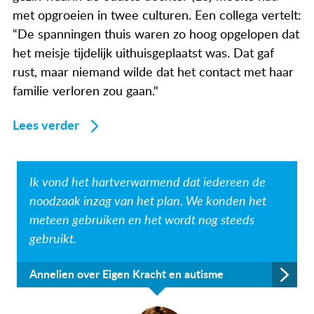
met opgroeien in twee culturen. Een collega vertelt:
“De spanningen thuis waren zo hoog opgelopen dat
het meisje tijdelijk uithuisgeplaatst was. Dat gaf
rust, maar niemand wilde dat het contact met haar
familie verloren zou gaan."
Lees verder
Ik vond het hartverwarmend dat iedereen de
noodzaak inzag van het plan. We konden het
meteen gebruiken en het wordt nog steeds
gebruikt.
Annelien over Eigen Kracht en autisme