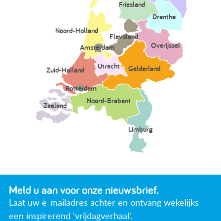
Friesland
Drenthe
Noord-Holland
Flevoland
Overijssel
Amsterdam
Utrecht
Gelderland
Zuid-Holland
Rotterdam
Noord-Brabant
Zeeland
Limburg
Meld u aan voor onze nieuwsbrief.
Laat uw e-mailadres achter en ontvang wekelijks
een inspirerend 'vrijdagverhaal'.