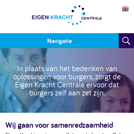
Navigatie
Home
In plaats van het bedenken van
Plan maken
oplossingen voor burgers, zorgt de
Eigen Kracht Centrale ervoor dat
Training
burgers zelf aan zet zijn.
Voor wie
Resultaten
Wij gaan voor samenredzaamheid
Meedoen