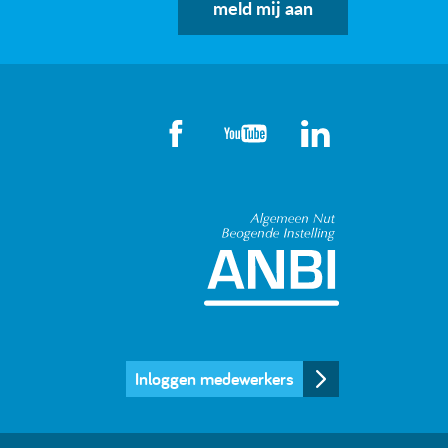
meld mij aan
Algemeen Nut
Inloggen medewerkers