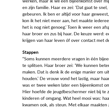
werken, maar ik wil een bijeenkomst over mijn
en zijn familie. Haar ex zei: ‘Dat gaat te sne
gebeuren. Ik ben er altijd voor haar gewee
kon ik het niet meer aan, het maakte iederee
het is nog niet genoeg.’ Toen ik weer een a
haar broer en zus bij haar. De keuze werd: e
krijgen van haar leven óf over contact met d
Stappen
“Soms kunnen meerdere vragen in één bijee
te splitsen. Haar broer zei: ‘We kunnen beter
maken. Dat is denk ik de enige manier om uite
houden.’ De vrouw vond het lastig, maar haar
was er twee weken later een bijeenkomst om
Hier hoefde de jeugdbeschermer niet bij te zi
kinderen of omgang. Wat heel mooi was: haar
kwamen ook, als steun. Met elkaar maakten z