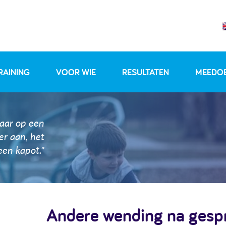
RAINING
VOOR WIE
RESULTATEN
MEEDO
maar op een
r aan, het
en kapot."
Andere wending na gespr