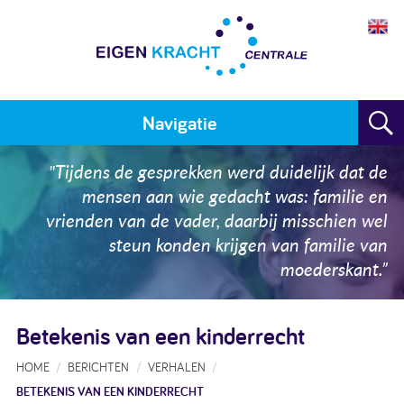
Navigatie
Home
"Tijdens de gesprekken werd duidelijk dat de
mensen aan wie gedacht was: familie en
Plan maken
vrienden van de vader, daarbij misschien wel
steun konden krijgen van familie van
Training
moederskant.”
Voor wie
Betekenis van een kinderrecht
Resultaten
HOME
BERICHTEN
VERHALEN
Meedoen
BETEKENIS VAN EEN KINDERRECHT