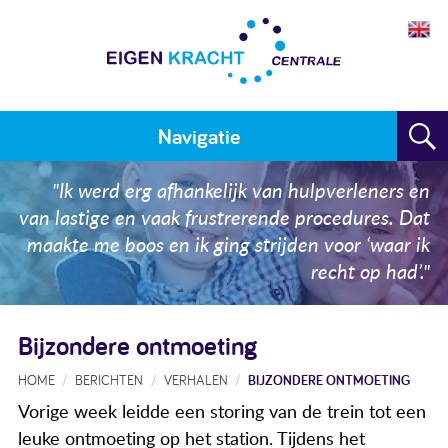
Navigatie
Home
"Ik werd erg afhankelijk van hulpverleners en
van lastige en vaak frustrerende procedures. Dat
Plan maken
maakte me boos en ik ging strijden voor ‘waar ik
recht op had’."
Training
Voor wie
Bijzondere ontmoeting
Resultaten
HOME
BERICHTEN
VERHALEN
BIJZONDERE ONTMOETING
Meedoen
Vorige week leidde een storing van de trein tot een
leuke ontmoeting op het station. Tijdens het