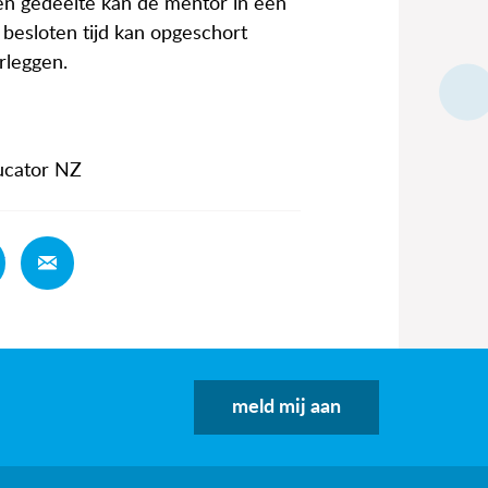
ten gedeelte kan de mentor in een
 besloten tijd kan opgeschort
rleggen.
ucator NZ
Deel
Deel
meld mij aan