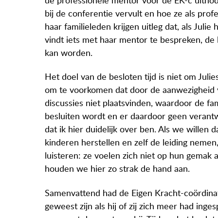
de professionele mentor voor de EK-c uitnod
bij de conferentie vervult en hoe ze als profe
haar familieleden krijgen uitleg dat, als Julie 
vindt iets met haar mentor te bespreken, de 
kan worden.
Het doel van de besloten tijd is niet om Juli
om te voorkomen dat door de aanwezigheid v
discussies niet plaatsvinden, waardoor de fa
besluiten wordt en er daardoor geen verantw
dat ik hier duidelijk over ben. Als we willen 
kinderen herstellen en zelf de leiding neme
luisteren: ze voelen zich niet op hun gemak a
houden we hier zo strak de hand aan.
Samenvattend had de Eigen Kracht-coördinato
geweest zijn als hij of zij zich meer had ing