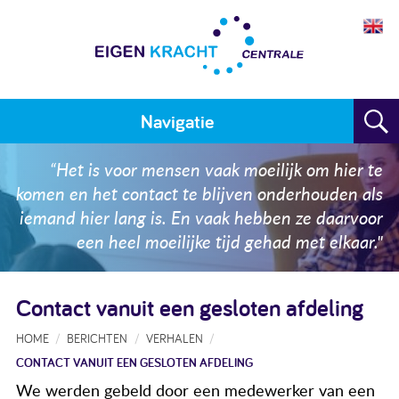
Navigatie
Home
“Het is voor mensen vaak moeilijk om hier te
komen en het contact te blijven onderhouden als
Plan maken
iemand hier lang is. En vaak hebben ze daarvoor
een heel moeilijke tijd gehad met elkaar."
Training
Voor wie
Contact vanuit een gesloten afdeling
Resultaten
HOME
BERICHTEN
VERHALEN
CONTACT VANUIT EEN GESLOTEN AFDELING
Meedoen
We werden gebeld door een medewerker van een