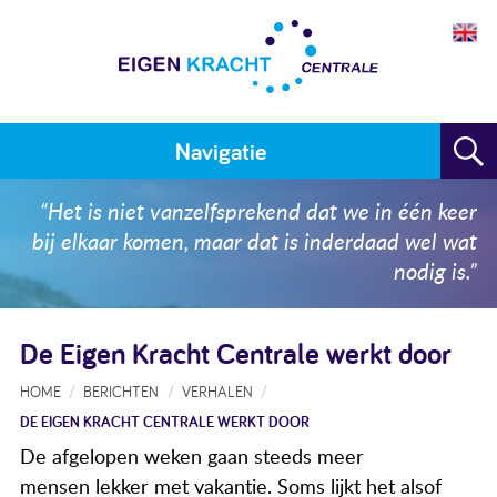
Navigatie
Home
“Het is niet vanzelfsprekend dat we in één keer
bij elkaar komen, maar dat is inderdaad wel wat
Plan maken
nodig is.”
Training
De Eigen Kracht Centrale werkt door
Voor wie
HOME
BERICHTEN
VERHALEN
Resultaten
DE EIGEN KRACHT CENTRALE WERKT DOOR
Meedoen
De afgelopen weken gaan steeds meer
mensen lekker met vakantie. Soms lijkt het alsof