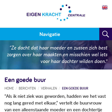
Navigatie
Home
“Ze dacht dat haar moeder en zussen zich best
zorgen over haar maakten en misschien wel iets
Plan maken
voor haar dochter wilden doen."
Training
Een goede buur
Voor wie
HOME
BERICHTEN
VERHALEN
EEN GOEDE BUUR
Resultaten
“Als ik niet ziek was geworden, hadden we het vast
Meedoen
nog lang gered met elkaar,” vertelt de buurvrouw
van een alleenstaande moeder en een dochtertje