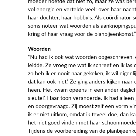
moeder hoefde dat niet zo, maar ze was bere
vol energie en vertelde veel: over haar nacht
haar dochter, haar hobby’s. Als coördinator sc
soms noteer wat woorden als aanknopingspu
kring of haar vraag voor de planbijeenkomst.”
Woorden
“Nu had ik ook wat woorden opgeschreven, o
leidde. Ze vroeg me wat ik schreef en ik las
zo heb ik er nooit naar gekeken, ik wil eigenli
dat kan ook niet.’ Ze ging anders kijken na
heen. Het kwam opeens in een ander daglicht
sleutel’. Haar toon veranderde. Ik had allee
en doorgevraagd. Zij moest zelf een vorm vi
ik er niet uitkom, omdat ik teveel doe, dan ka
het niet goed vinden met haar schoonmoeder, 
Tijdens de voorbereiding van de planbijeen