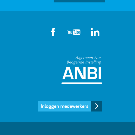
Algemeen Nut
Inloggen medewerkers