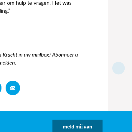
aar om hulp te vragen. Het was
ing.”
n Kracht in uw mailbox? Abonneer u
nmelden.
Deel
Deel
meld mij aan