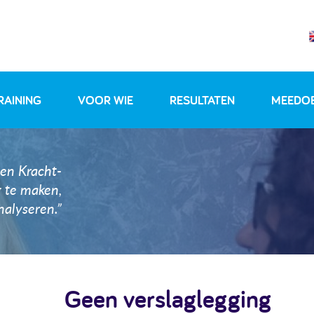
RAINING
VOOR WIE
RESULTATEN
MEEDO
gen Kracht-
g te maken,
nalyseren.”
Geen verslaglegging