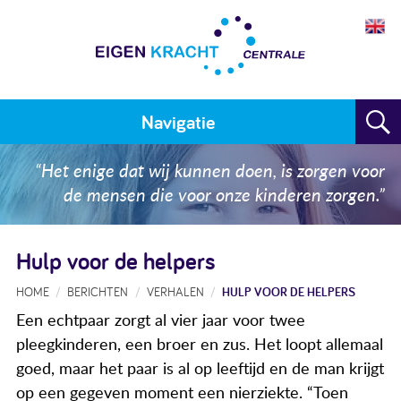
Navigatie
Home
“Het enige dat wij kunnen doen, is zorgen voor
de mensen die voor onze kinderen zorgen.”
Plan maken
Training
Hulp voor de helpers
Voor wie
HOME
BERICHTEN
VERHALEN
HULP VOOR DE HELPERS
Een echtpaar zorgt al vier jaar voor twee
Resultaten
pleegkinderen, een broer en zus. Het loopt allemaal
Meedoen
goed, maar het paar is al op leeftijd en de man krijgt
op een gegeven moment een nierziekte. “Toen