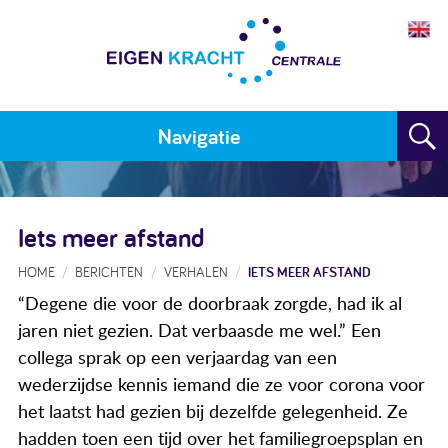
Navigatie
Home
Iets meer afstand
Plan maken
HOME
BERICHTEN
VERHALEN
IETS MEER AFSTAND
Training
“Degene die voor de doorbraak zorgde, had ik al
Voor wie
jaren niet gezien. Dat verbaasde me wel.” Een
collega sprak op een verjaardag van een
Resultaten
wederzijdse kennis iemand die ze voor corona voor
Meedoen
het laatst had gezien bij dezelfde gelegenheid. Ze
hadden toen een tijd over het familiegroepsplan en