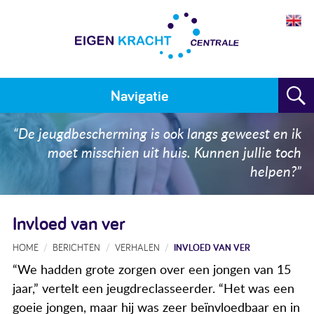
Navigatie
Home
“De jeugdbescherming is ook langs geweest en ik
moet misschien uit huis. Kunnen jullie toch
Plan maken
helpen?”
Training
Invloed van ver
Voor wie
HOME
BERICHTEN
VERHALEN
INVLOED VAN VER
Resultaten
“We hadden grote zorgen over een jongen van 15
Meedoen
jaar,” vertelt een jeugdreclasseerder. “Het was een
goeie jongen, maar hij was zeer beïnvloedbaar en in