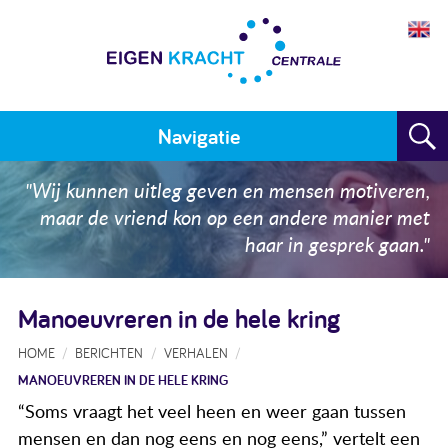
Navigatie
Home
"Wij kunnen uitleg geven en mensen motiveren,
maar de vriend kon op een andere manier met
Plan maken
haar in gesprek gaan."
Training
Manoeuvreren in de hele kring
Voor wie
HOME
BERICHTEN
VERHALEN
Resultaten
MANOEUVREREN IN DE HELE KRING
Meedoen
“Soms vraagt het veel heen en weer gaan tussen
mensen en dan nog eens en nog eens,” vertelt een