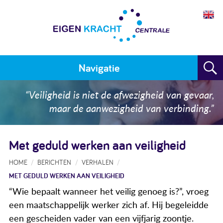
Navigatie
Home
“Veiligheid is niet de afwezigheid van gevaar,
maar de aanwezigheid van verbinding.”
Plan maken
Training
Met geduld werken aan veiligheid
Voor wie
HOME
BERICHTEN
VERHALEN
MET GEDULD WERKEN AAN VEILIGHEID
Resultaten
“Wie bepaalt wanneer het veilig genoeg is?”, vroeg
Meedoen
een maatschappelijk werker zich af. Hij begeleidde
een gescheiden vader van een vijfjarig zoontje.