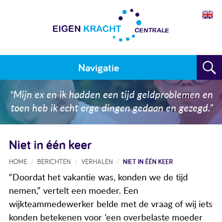
Navigatie
Home
"Mijn ex en ik hadden een tijd geldproblemen en
toen heb ik echt erge dingen gedaan en gezegd.”
Plan maken
Training
Niet in één keer
Voor wie
HOME
BERICHTEN
VERHALEN
NIET IN ÉÉN KEER
“Doordat het vakantie was, konden we de tijd
Resultaten
nemen,” vertelt een moeder. Een
Meedoen
wijkteammedewerker belde met de vraag of wij iets
konden betekenen voor ‘een overbelaste moeder