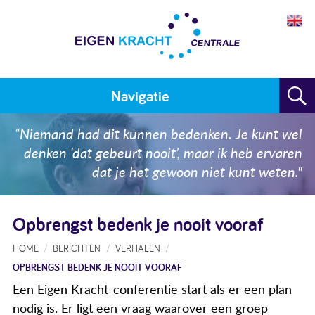
Navigatie
Home
“Niemand had dit kunnen bedenken. Je kunt wel
denken ‘dat gebeurt nooit’, maar ik heb ervaren
Plan maken
dat je het gewoon niet kunt weten."
Training
Opbrengst bedenk je nooit vooraf
Voor wie
HOME
BERICHTEN
VERHALEN
Resultaten
OPBRENGST BEDENK JE NOOIT VOORAF
Meedoen
Een Eigen Kracht-conferentie start als er een plan
nodig is. Er ligt een vraag waarover een groep