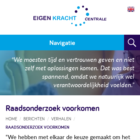
Navigatie
Home
"We moesten tijd en vertrouwen geven en niet
zelf met oplossingen komen. Dat was best
Plan maken
spannend, omdat we natuurlijk wel
verantwoordelijkheid voelden.”
Training
Voor wie
Raadsonderzoek voorkomen
Resultaten
HOME
BERICHTEN
VERHALEN
RAADSONDERZOEK VOORKOMEN
Meedoen
“We hebben met elkaar de keuze gemaakt om het