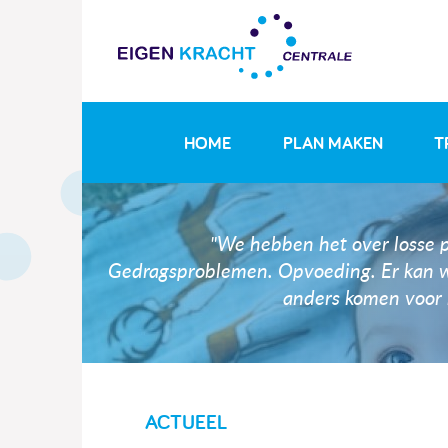
HOME
PLAN MAKEN
T
"We hebben het over losse 
Gedragsproblemen. Opvoeding. Er kan 
anders komen voor 
ACTUEEL