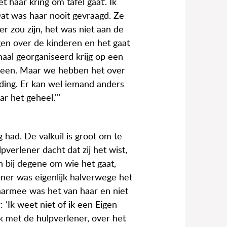
 haar kring om tafel gaat’. Ik
Dat was haar nooit gevraagd. Ze
r zou zijn, het was niet aan de
en over de kinderen en het gaat
emaal georganiseerd krijg op een
 alleen. Maar we hebben het over
ing. Er kan wel iemand anders
 het geheel.’’’
had. De valkuil is groot om te
verlener dacht dat zij het wist,
n bij degene om wie het gaat,
ener was eigenlijk halverwege het
daarmee was het van haar en niet
 ‘Ik weet niet of ik een Eigen
ek met de hulpverlener, over het