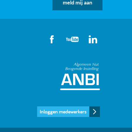
meld mij aan
Algemeen Nut
Inloggen medewerkers