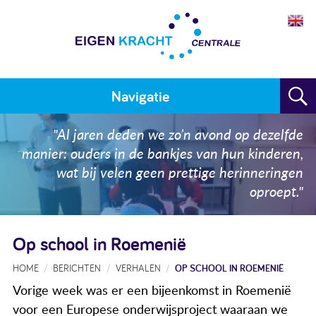
Navigatie
Home
"Al jaren deden we zo’n avond op dezelfde
manier: ouders in de bankjes van hun kinderen,
Plan maken
wat bij velen geen prettige herinneringen
oproept."
Training
Voor wie
Op school in Roemenië
Resultaten
HOME
BERICHTEN
VERHALEN
OP SCHOOL IN ROEMENIË
Meedoen
Vorige week was er een bijeenkomst in Roemenië
voor een Europese onderwijsproject waaraan we