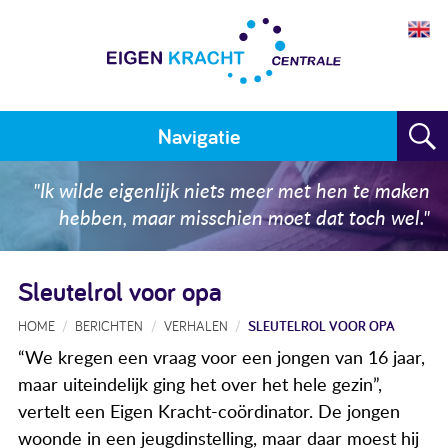
Navigatie
Home
"Ik wilde eigenlijk niets meer met hen te maken
hebben, maar misschien moet dat toch wel."
Plan maken
Training
Sleutelrol voor opa
Voor wie
HOME
BERICHTEN
VERHALEN
SLEUTELROL VOOR OPA
“We kregen een vraag voor een jongen van 16 jaar,
Resultaten
maar uiteindelijk ging het over het hele gezin”,
Meedoen
vertelt een Eigen Kracht-coördinator. De jongen
woonde in een jeugdinstelling, maar daar moest hij