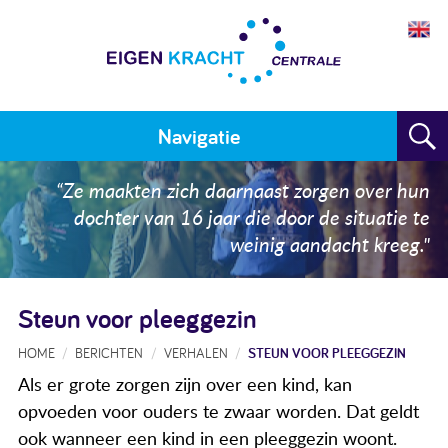
Navigatie
Home
“Ze maakten zich daarnaast zorgen over hun
dochter van 16 jaar die door de situatie te
Plan maken
weinig aandacht kreeg."
Training
Steun voor pleeggezin
Voor wie
HOME
BERICHTEN
VERHALEN
STEUN VOOR PLEEGGEZIN
Resultaten
Als er grote zorgen zijn over een kind, kan
Meedoen
opvoeden voor ouders te zwaar worden. Dat geldt
ook wanneer een kind in een pleeggezin woont.