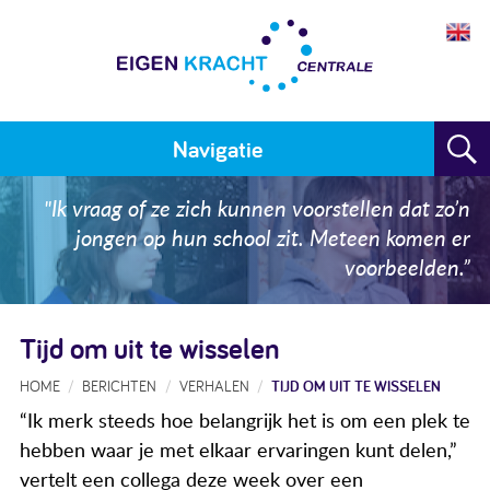
Navigatie
Home
"Ik vraag of ze zich kunnen voorstellen dat zo’n
jongen op hun school zit. Meteen komen er
Plan maken
voorbeelden.”
Training
Tijd om uit te wisselen
Voor wie
HOME
BERICHTEN
VERHALEN
TIJD OM UIT TE WISSELEN
Resultaten
“Ik merk steeds hoe belangrijk het is om een plek te
Meedoen
hebben waar je met elkaar ervaringen kunt delen,”
vertelt een collega deze week over een