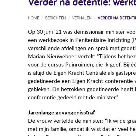
Verder na detentie: wer
HOME
BERICHTEN
VERHALEN
VERDER NA DETENTI
Op 30 juni ’21 was demissionair minister v
een werkbezoek in Penitentiaire Inrichting (P
verschillende afdelingen en sprak met gedet
Marian Nieuweboer vertelt: “Tijdens het be
voor de cursus Puinruimen, die ik geef. Bij 
is altijd de Eigen Kracht Centrale als gastspr
gedetineerde een Eigen Kracht-conferentie 
gebleken. De betrokken gedetineerde heeft 
conferentie gedeeld met de minister.”
Jarenlange gevangenisstraf
De vrouw vertelde de minister: “Ik wilde gr
met mijn familie, omdat ik wist dat er veel h