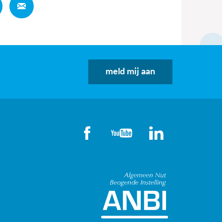
Deel
Deel
meld mij aan
Algemeen Nut