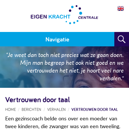
Navigatie
Home
“Je weet dan toch niet precies wat ze gaan doen.
Mijn man begreep het ook niet goed en we
Plan maken
vertrouwden het niet, je hoort veel nare
verhalen."
Training
Voor wie
Vertrouwen door taal
Resultaten
HOME
BERICHTEN
VERHALEN
VERTROUWEN DOOR TAAL
Meedoen
Een gezinscoach belde ons over een moeder van
twee kinderen, die zwanger was van een tweeling.