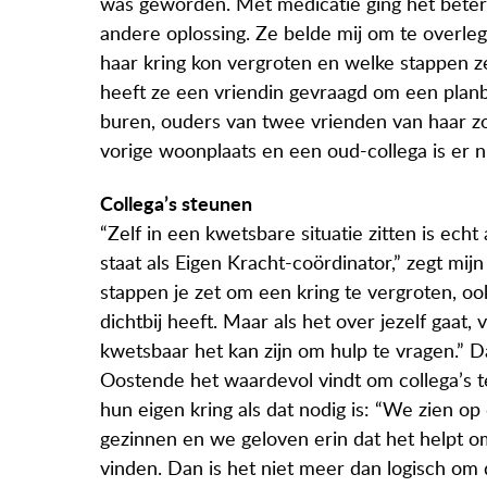
was geworden. Met medicatie ging het beter,
andere oplossing. Ze belde mij om te overl
haar kring kon vergroten en welke stappen ze 
heeft ze een vriendin gevraagd om een plan
buren, ouders van twee vrienden van haar zo
vorige woonplaats en een oud-collega is er 
Collega’s steunen
“Zelf in een kwetsbare situatie zitten is ech
staat als Eigen Kracht-coördinator,” zegt mijn
stappen je zet om een kring te vergroten, o
dichtbij heeft. Maar als het over jezelf gaat,
kwetsbaar het kan zijn om hulp te vragen.”
Oostende het waardevol vindt om collega’s t
hun eigen kring als dat nodig is: “We zien o
gezinnen en we geloven erin dat het helpt o
vinden. Dan is het niet meer dan logisch om d