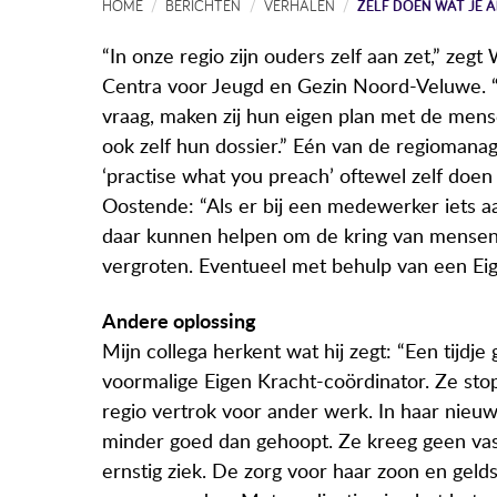
HOME
BERICHTEN
VERHALEN
ZELF DOEN WAT JE 
“In onze regio zijn ouders zelf aan zet,” zeg
Centra voor Jeugd en Gezin Noord-Veluwe. “
vraag, maken zij hun eigen plan met de men
ook zelf hun dossier.” Eén van de regioman
‘practise what you preach’ oftewel zelf doen
Oostende: “Als er bij een medewerker iets aa
daar kunnen helpen om de kring van mensen
vergroten. Eventueel met behulp van een Eig
Andere oplossing
Mijn collega herkent wat hij zegt: “Een tijdj
voormalige Eigen Kracht-coördinator. Ze stop
regio vertrok voor ander werk. In haar nieu
minder goed dan gehoopt. Ze kreeg geen vas
ernstig ziek. De zorg voor haar zoon en gel