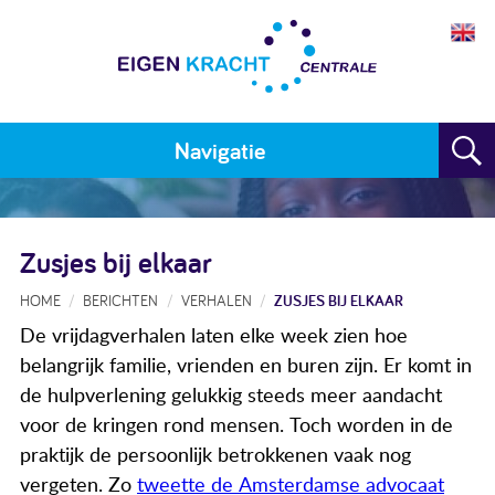
Navigatie
Home
Zusjes bij elkaar
Plan maken
HOME
BERICHTEN
VERHALEN
ZUSJES BIJ ELKAAR
Training
De vrijdagverhalen laten elke week zien hoe
Voor wie
belangrijk familie, vrienden en buren zijn. Er komt in
de hulpverlening gelukkig steeds meer aandacht
Resultaten
voor de kringen rond mensen. Toch worden in de
Meedoen
praktijk de persoonlijk betrokkenen vaak nog
vergeten. Zo
tweette de Amsterdamse advocaat