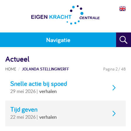
Navigatie
Home
Actueel
Plan maken
HOME
JOLANDA STELLINGWERFF
Pagina 2
/ 48
Training
Snelle actie bij spoed
29 mei 2026
verhalen
Voor wie
Resultaten
Tijd geven
22 mei 2026
verhalen
Meedoen