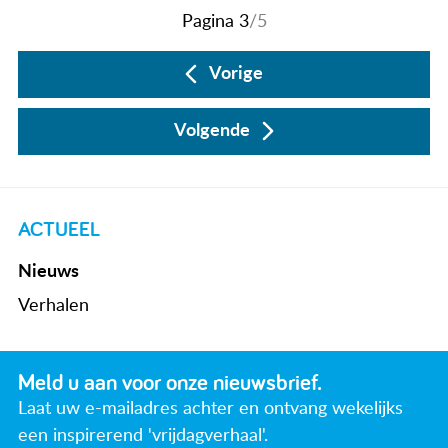
Pagina 3
/5
Vorige
Volgende
ACTUEEL
Nieuws
Verhalen
Meld u aan voor onze nieuwsbrief.
Laat uw e-mailadres achter en ontvang wekelijks
een inspirerend 'vrijdagverhaal'.