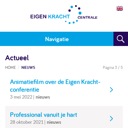
Navigatie
Home
Actueel
Plan maken
HOME
NIEUWS
Pagina 3
/ 5
Training
Animatiefilm over de Eigen Kracht-
conferentie
Voor wie
3 mei 2022
nieuws
Resultaten
Professional vanuit je hart
Meedoen
28 oktober 2021
nieuws