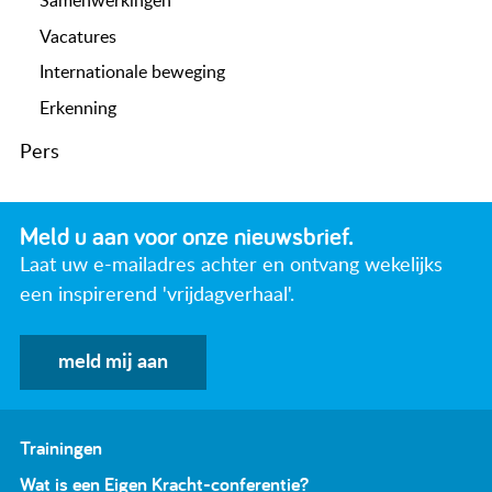
Samenwerkingen
Vacatures
Internationale beweging
Erkenning
Pers
Meld u aan voor onze nieuwsbrief.
Laat uw e-mailadres achter en ontvang wekelijks
een inspirerend 'vrijdagverhaal'.
meld mij aan
Trainingen
Wat is een Eigen Kracht-conferentie?